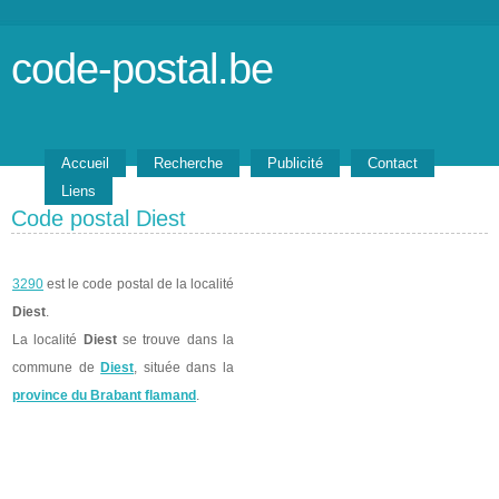
code-postal.be
Accueil
Recherche
Publicité
Contact
Liens
Code postal Diest
3290
est le code postal de la localité
Diest
.
La localité
Diest
se trouve dans la
commune de
Diest
, située dans la
province du Brabant flamand
.