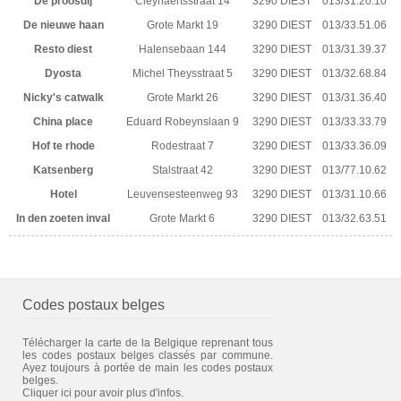
De proosdij
Cleynaertsstraat 14
3290 DIEST
013/31.20.10
De nieuwe haan
Grote Markt 19
3290 DIEST
013/33.51.06
Resto diest
Halensebaan 144
3290 DIEST
013/31.39.37
Dyosta
Michel Theysstraat 5
3290 DIEST
013/32.68.84
Nicky's catwalk
Grote Markt 26
3290 DIEST
013/31.36.40
China place
Eduard Robeynslaan 9
3290 DIEST
013/33.33.79
Hof te rhode
Rodestraat 7
3290 DIEST
013/33.36.09
Katsenberg
Stalstraat 42
3290 DIEST
013/77.10.62
Hotel
Leuvensesteenweg 93
3290 DIEST
013/31.10.66
In den zoeten inval
Grote Markt 6
3290 DIEST
013/32.63.51
Codes postaux belges
Télécharger la carte de la Belgique reprenant tous
les codes postaux belges classés par commune.
Ayez toujours à portée de main les codes postaux
belges.
Cliquer ici pour avoir plus d'infos.