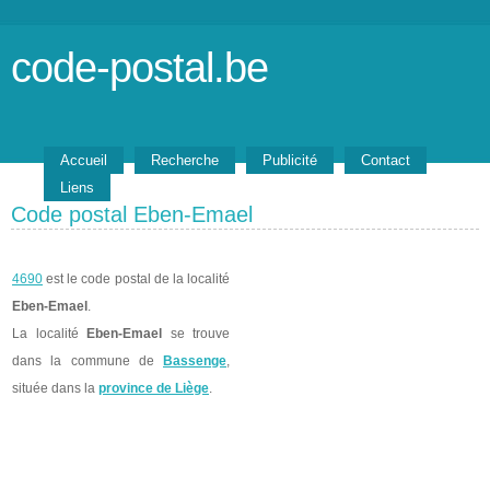
code-postal.be
Accueil
Recherche
Publicité
Contact
Liens
Code postal Eben-Emael
4690
est le code postal de la localité
Eben-Emael
.
La localité
Eben-Emael
se trouve
dans la commune de
Bassenge
,
située dans la
province de Liège
.