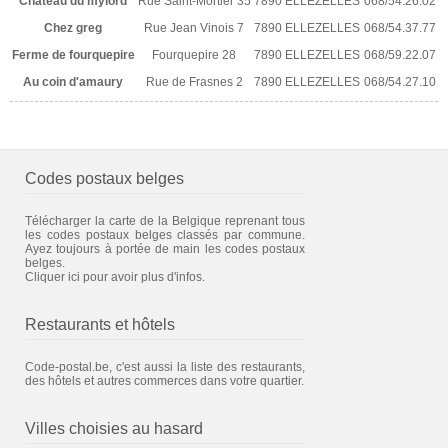
Chateau du mylord
Rue Saint-Mortier 35
7890 ELLEZELLES
068/54.26.02
Chez greg
Rue Jean Vinois 7
7890 ELLEZELLES
068/54.37.77
Ferme de fourquepire
Fourquepire 28
7890 ELLEZELLES
068/59.22.07
Au coin d'amaury
Rue de Frasnes 2
7890 ELLEZELLES
068/54.27.10
Codes postaux belges
Télécharger la carte de la Belgique reprenant tous
les codes postaux belges classés par commune.
Ayez toujours à portée de main les codes postaux
belges.
Cliquer ici pour avoir plus d'infos.
Restaurants et hôtels
Code-postal.be, c'est aussi la liste des restaurants,
des hôtels et autres commerces dans votre quartier.
Villes choisies au hasard