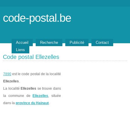
code-postal.be
Accueil
Recherche
Publicité
Contact
Liens
Code postal Ellezelles
7890
est le code postal de la localité
Ellezelles
.
La localité
Ellezelles
se trouve dans
la commune de
Ellezelles
, située
dans la
province du Hainaut
.