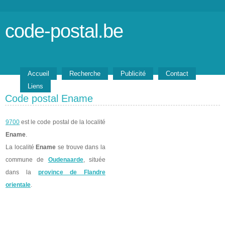
code-postal.be
Accueil
Recherche
Publicité
Contact
Liens
Code postal Ename
9700
est le code postal de la localité
Ename
.
La localité
Ename
se trouve dans la
commune de
Oudenaarde
, située
dans la
province de Flandre
orientale
.