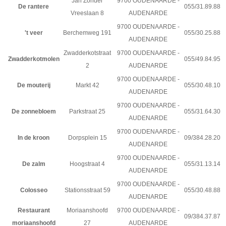
Jan Zonder
9700 OUDENAARDE -
De rantere
055/31.89.88
Vreeslaan 8
AUDENARDE
9700 OUDENAARDE -
't veer
Berchemweg 191
055/30.25.88
AUDENARDE
Zwadderkotstraat
9700 OUDENAARDE -
Zwadderkotmolen
055/49.84.95
2
AUDENARDE
9700 OUDENAARDE -
De mouterij
Markt 42
055/30.48.10
AUDENARDE
9700 OUDENAARDE -
De zonnebloem
Parkstraat 25
055/31.64.30
AUDENARDE
9700 OUDENAARDE -
In de kroon
Dorpsplein 15
09/384.28.20
AUDENARDE
9700 OUDENAARDE -
De zalm
Hoogstraat 4
055/31.13.14
AUDENARDE
9700 OUDENAARDE -
Colosseo
Stationsstraat 59
055/30.48.88
AUDENARDE
Restaurant
Moriaanshoofd
9700 OUDENAARDE -
09/384.37.87
moriaanshoofd
27
AUDENARDE