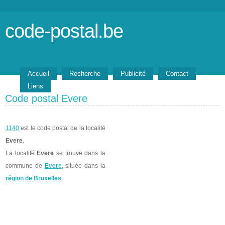
code-postal.be
Accueil
Recherche
Publicité
Contact
Liens
Code postal Evere
1140
est le code postal de la localité
Evere
.
La localité
Evere
se trouve dans la
commune de
Evere
, située dans la
région de Bruxelles
.