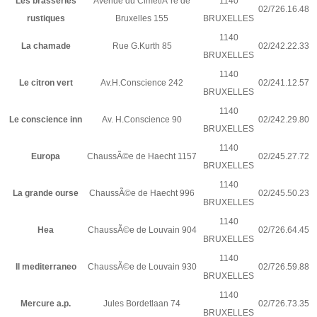
Les brasseries
Avenue du CimetiÃ¨re de
1140
02/726.16.48
rustiques
Bruxelles 155
BRUXELLES
1140
La chamade
Rue G.Kurth 85
02/242.22.33
BRUXELLES
1140
Le citron vert
Av.H.Conscience 242
02/241.12.57
BRUXELLES
1140
Le conscience inn
Av. H.Conscience 90
02/242.29.80
BRUXELLES
1140
Europa
ChaussÃ©e de Haecht 1157
02/245.27.72
BRUXELLES
1140
La grande ourse
ChaussÃ©e de Haecht 996
02/245.50.23
BRUXELLES
1140
Hea
ChaussÃ©e de Louvain 904
02/726.64.45
BRUXELLES
1140
Il mediterraneo
ChaussÃ©e de Louvain 930
02/726.59.88
BRUXELLES
1140
Mercure a.p.
Jules Bordetlaan 74
02/726.73.35
BRUXELLES