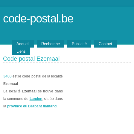
code-postal.be
Accueil
Recherche
Publicité
Contact
Liens
Code postal Ezemaal
3400
est le code postal de la localité
Ezemaal
.
La localité
Ezemaal
se trouve dans
la commune de
Landen
, située dans
la
province du Brabant flamand
.