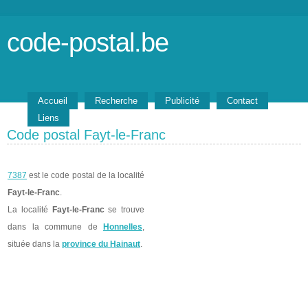
code-postal.be
Accueil
Recherche
Publicité
Contact
Liens
Code postal Fayt-le-Franc
7387
est le code postal de la localité
Fayt-le-Franc
.
La localité
Fayt-le-Franc
se trouve
dans la commune de
Honnelles
,
située dans la
province du Hainaut
.