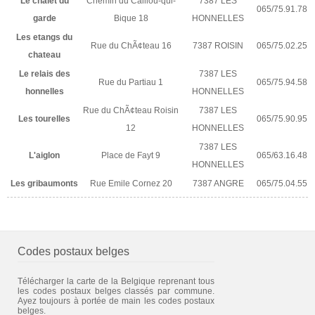
Le chalet du
Chemin du Caillou-qui-
7387 LES
065/75.91.78
garde
Bique 18
HONNELLES
Les etangs du
Rue du ChÃ¢teau 16
7387 ROISIN
065/75.02.25
chateau
Le relais des
7387 LES
Rue du Partiau 1
065/75.94.58
honnelles
HONNELLES
Rue du ChÃ¢teau Roisin
7387 LES
Les tourelles
065/75.90.95
12
HONNELLES
7387 LES
L'aiglon
Place de Fayt 9
065/63.16.48
HONNELLES
Les gribaumonts
Rue Emile Cornez 20
7387 ANGRE
065/75.04.55
Codes postaux belges
Télécharger la carte de la Belgique reprenant tous
les codes postaux belges classés par commune.
Ayez toujours à portée de main les codes postaux
belges.