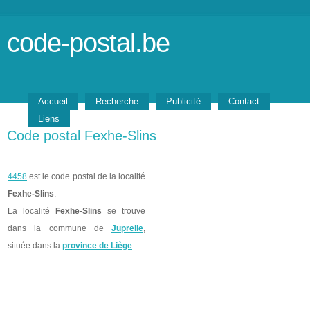
code-postal.be
Accueil
Recherche
Publicité
Contact
Liens
Code postal Fexhe-Slins
4458
est le code postal de la localité
Fexhe-Slins
.
La localité
Fexhe-Slins
se trouve
dans la commune de
Juprelle
,
située dans la
province de Liège
.