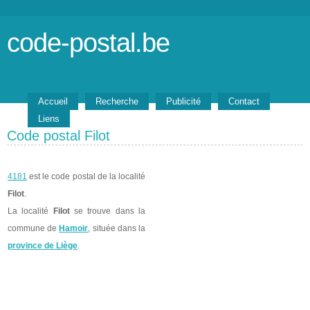
code-postal.be
Accueil
Recherche
Publicité
Contact
Liens
Code postal Filot
4181
est le code postal de la localité
Filot
.
La localité
Filot
se trouve dans la
commune de
Hamoir
, située dans la
province de Liège
.