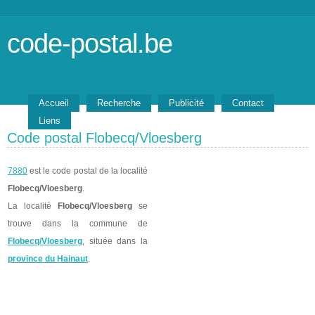
code-postal.be
Accueil
Recherche
Publicité
Contact
Liens
Code postal Flobecq/Vloesberg
7880
est le code postal de la localité
Flobecq/Vloesberg
.
La localité
Flobecq/Vloesberg
se
trouve dans la commune de
Flobecq/Vloesberg
, située dans la
province du Hainaut
.