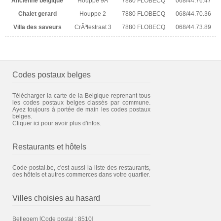
Ancienne belgique
Houppe 9A
7880 FLOBECQ
068/44.76.47
Chalet gerard
Houppe 2
7880 FLOBECQ
068/44.70.36
Villa des saveurs
CrÃªtestraat 3
7880 FLOBECQ
068/44.73.89
Codes postaux belges
Télécharger la carte de la Belgique reprenant tous
les codes postaux belges classés par commune.
Ayez toujours à portée de main les codes postaux
belges.
Cliquer ici pour avoir plus d'infos.
Restaurants et hôtels
Code-postal.be, c'est aussi la liste des restaurants,
des hôtels et autres commerces dans votre quartier.
Villes choisies au hasard
Bellegem
[Code postal : 8510]