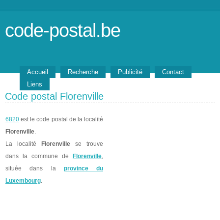
code-postal.be
Accueil
Recherche
Publicité
Contact
Liens
Code postal Florenville
6820
est le code postal de la localité
Florenville
.
La localité
Florenville
se trouve
dans la commune de
Florenville
,
située dans la
province du
Luxembourg
.