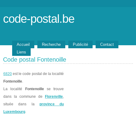
code-postal.be
Accueil
Recherche
Publicité
Contact
Liens
Code postal Fontenoille
6820
est le code postal de la localité
Fontenoille
.
La localité
Fontenoille
se trouve
dans la commune de
Florenville
,
située dans la
province du
Luxembourg
.