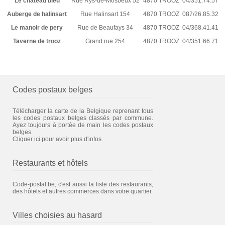
Le chateau bleu
Rue Rys-de-Mosbeux 52
4870 TROOZ
04/351.74.57
Auberge de halinsart
Rue Halinsart 154
4870 TROOZ
087/26.85.32
Le manoir de pery
Rue de Beaufays 34
4870 TROOZ
04/368.41.41
Taverne de trooz
Grand rue 254
4870 TROOZ
04/351.66.71
Codes postaux belges
Télécharger la carte de la Belgique reprenant tous
les codes postaux belges classés par commune.
Ayez toujours à portée de main les codes postaux
belges.
Cliquer ici pour avoir plus d'infos.
Restaurants et hôtels
Code-postal.be, c'est aussi la liste des restaurants,
des hôtels et autres commerces dans votre quartier.
Villes choisies au hasard