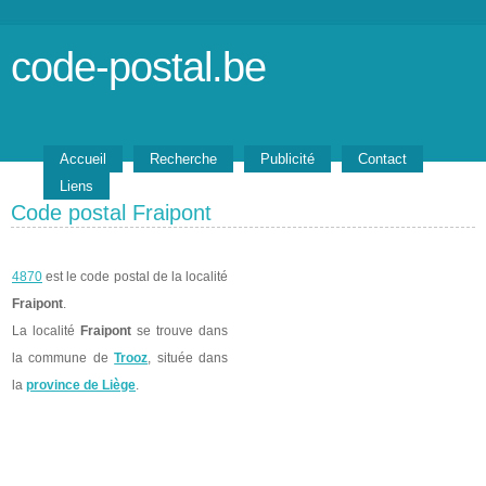
code-postal.be
Accueil
Recherche
Publicité
Contact
Liens
Code postal Fraipont
4870
est le code postal de la localité
Fraipont
.
La localité
Fraipont
se trouve dans
la commune de
Trooz
, située dans
la
province de Liège
.