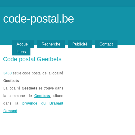
code-postal.be
Accueil
Recherche
Publicité
Contact
Liens
Code postal Geetbets
3450
est le code postal de la localité
Geetbets
.
La localité
Geetbets
se trouve dans
la commune de
Geetbets
, située
dans la
province du Brabant
flamand
.