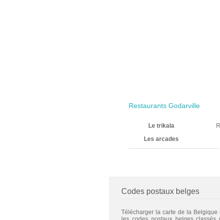
Restaurants Godarville
Le trikala
R
Les arcades
Codes postaux belges
Télécharger la carte de la Belgique
les codes postaux belges classés