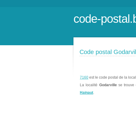
code-postal.
Code postal Godarvil
7160
est le code postal de la loca
La localité
Godarville
se trouve
Hainaut
.