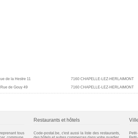
ue de la Hestre 11
7160 CHAPELLE-LEZ-HERLAIMONT
Rue de Gouy 49
7160 CHAPELLE-LEZ-HERLAIMONT
Restaurants et hôtels
Vill
 reprenant tous
Code-postal.be, c'est aussi la liste des restaurants,
Petit
 par commune.
des hôtels et autres commerces dans votre quartier.
Petit