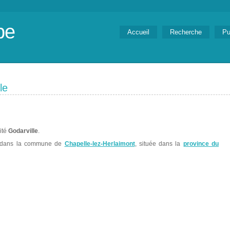
be
Accueil
Recherche
Pu
le
lité
Godarville
.
 dans la commune de
Chapelle-lez-Herlaimont
, située dans la
province du