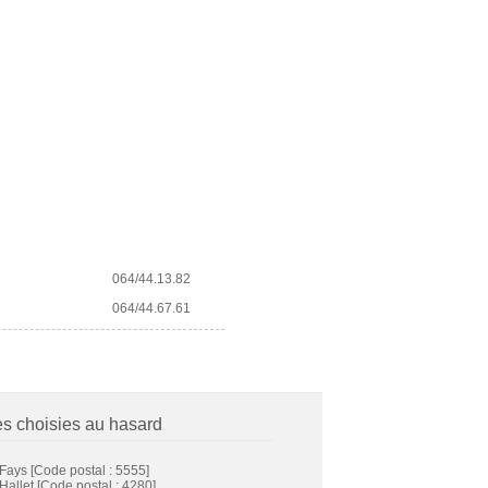
064/44.13.82
064/44.67.61
es choisies au hasard
-Fays
[Code postal : 5555]
-Hallet
[Code postal : 4280]