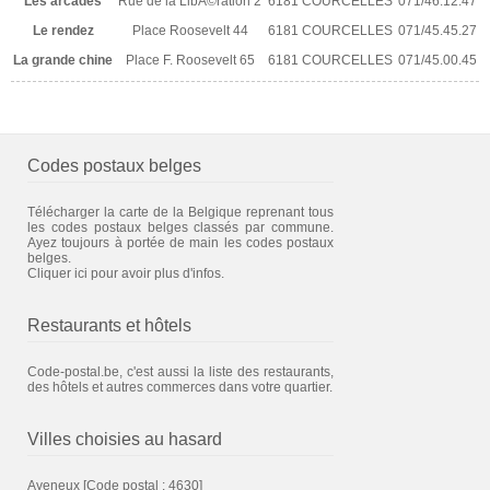
Les arcades
Rue de la LibÃ©ration 2
6181 COURCELLES
071/46.12.47
Le rendez
Place Roosevelt 44
6181 COURCELLES
071/45.45.27
La grande chine
Place F. Roosevelt 65
6181 COURCELLES
071/45.00.45
Codes postaux belges
Télécharger la carte de la Belgique reprenant tous
les codes postaux belges classés par commune.
Ayez toujours à portée de main les codes postaux
belges.
Cliquer ici pour avoir plus d'infos.
Restaurants et hôtels
Code-postal.be, c'est aussi la liste des restaurants,
des hôtels et autres commerces dans votre quartier.
Villes choisies au hasard
Ayeneux
[Code postal : 4630]