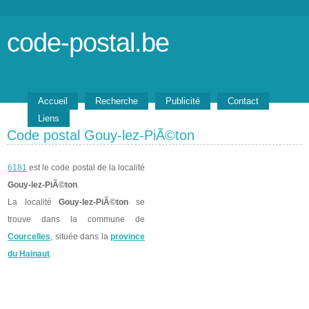
code-postal.be
Accueil
Recherche
Publicité
Contact
Liens
Code postal Gouy-lez-PiÃ©ton
6181
est le code postal de la localité
Gouy-lez-PiÃ©ton
.
La localité
Gouy-lez-PiÃ©ton
se
trouve dans la commune de
Courcelles
, située dans la
province
du Hainaut
.