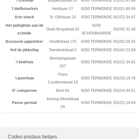
't truffeltje
Bogaerdstraat 20
9200 TERMONDE
052/22.45.90
't blaffetuurken
Heirbaan 27
9200 TERMONDE
052/21.80.95
Arte shock
St. Gillislaan 24
9200 TERMONDE
052/22.34.47
Het palinghuis aan de
9200
Oude Brugstraat 16
052/42.32.46
schelde
SCHOONAARDE
Brasserie appelsfeer
Hoofdstraat 175
9200 TERMONDE
052/52.05.02
Hof de pikkeling
Tweebokstraat 5
9200 TERMONDE
052/42.53.68
Bevrijdingslaan
't klokhuis
9200 TERMONDE
052/22.34.91
207
Franz
't poorthuis
9200 TERMONDE
052/20.19.78
Courtensstraat 18
O' comparone
Briel 64
9200 TERMONDE
052/33.44.51
Koning Albertstraat
Passe partout
9200 TERMONDE
052/21.16.63
29
Codes postaux belges