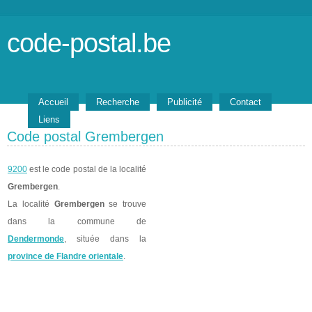
code-postal.be
Accueil
Recherche
Publicité
Contact
Liens
Code postal Grembergen
9200
est le code postal de la localité
Grembergen
.
La localité
Grembergen
se trouve
dans la commune de
Dendermonde
, située dans la
province de Flandre orientale
.