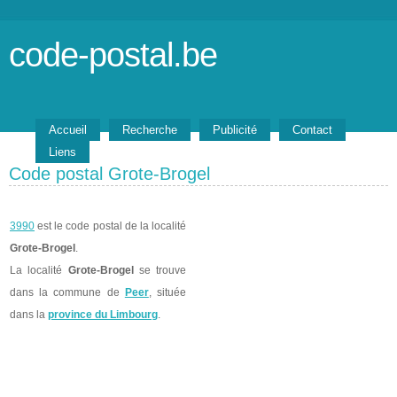
code-postal.be
Accueil
Recherche
Publicité
Contact
Liens
Code postal Grote-Brogel
3990
est le code postal de la localité
Grote-Brogel
.
La localité
Grote-Brogel
se trouve
dans la commune de
Peer
, située
dans la
province du Limbourg
.