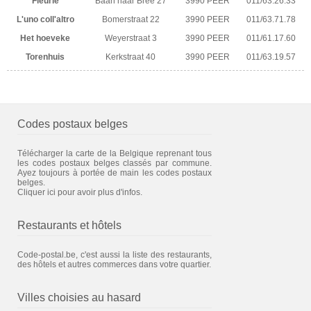
Fleurie
Baan naar Bree 27
3990 PEER
011/63.26.33
L'uno coll'altro
Bomerstraat 22
3990 PEER
011/63.71.78
Het hoeveke
Weyerstraat 3
3990 PEER
011/61.17.60
Torenhuis
Kerkstraat 40
3990 PEER
011/63.19.57
Codes postaux belges
Télécharger la carte de la Belgique reprenant tous
les codes postaux belges classés par commune.
Ayez toujours à portée de main les codes postaux
belges.
Cliquer ici pour avoir plus d'infos.
Restaurants et hôtels
Code-postal.be, c'est aussi la liste des restaurants,
des hôtels et autres commerces dans votre quartier.
Villes choisies au hasard