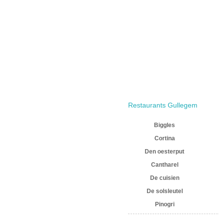
Restaurants Gullegem
Biggles
Cortina
Den oesterput
Cantharel
De cuisien
De solsleutel
Pinogri