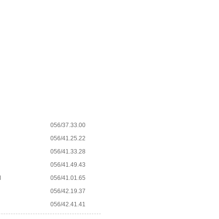
056/37.33.00
056/41.25.22
056/41.33.28
056/41.49.43
M
056/41.01.65
056/42.19.37
056/42.41.41