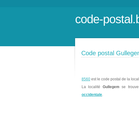
code-postal.
Code postal Gulleg
8560
est le code postal de la loca
La localité
Gullegem
se trouv
occidentale
.