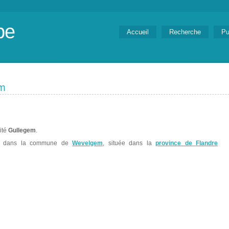
be
Accueil
Recherche
Pu
em
lité
Gullegem
.
e dans la commune de
Wevelgem
, située dans la
province de Flandre