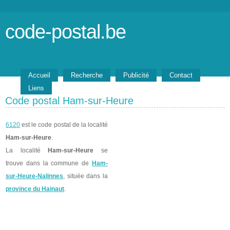
code-postal.be
Accueil
Recherche
Publicité
Contact
Liens
Code postal Ham-sur-Heure
6120
est le code postal de la localité
Ham-sur-Heure
.
La localité
Ham-sur-Heure
se
trouve dans la commune de
Ham-
sur-Heure-Nalinnes
, située dans la
province du Hainaut
.