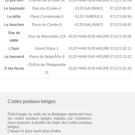
Le pre vert
Chemin de la Folie 24
6120 HAM-SUR-HEURE
071/21.56.09
Le bouzouki
Rue des Ecoles 4
6120 NALINNES
071/22.80.81
Le lothy
Place Communale 6
6120 JAMIOULX
071/21.68.94
Le bouchon
Place du Centre 8
6120 NALINNES
071/21.68.81
Guy de
Rue de Marcinelle 119
6120 HAM-SUR-HEURE
071/21.68.06
wilde
L'ham
Grand Place 1
6120 HAM-SUR-HEURE
071/21.92.11
Le hussard
Place de BeignÃ©e 9
6120 HAM-SUR-HEURE
071/22.13.22
ChÃ©e de Philippeville
A ma facon
6120 HAM-SUR-HEURE
071/21.82.20
11
Codes postaux belges
Télécharger la carte de la Belgique reprenant tous
les codes postaux belges classés par commune.
Ayez toujours à portée de main les codes postaux
belges.
Cliquer ici pour avoir plus d'infos.