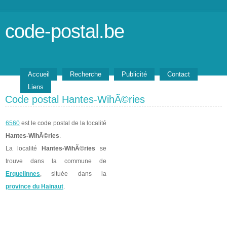
code-postal.be
Accueil
Recherche
Publicité
Contact
Liens
Code postal Hantes-WihÃ©ries
6560
est le code postal de la localité
Hantes-WihÃ©ries
.
La localité
Hantes-WihÃ©ries
se
trouve dans la commune de
Erquelinnes
, située dans la
province du Hainaut
.