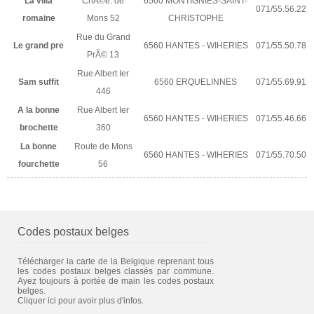
La villa
ChÃ©e. de
6560 MONTIGNIES-SAINT-
071/55.56.22
romaine
Mons 52
CHRISTOPHE
Rue du Grand
Le grand pre
6560 HANTES - WIHERIES
071/55.50.78
PrÃ© 13
Rue Albert Ier
Sam suffit
6560 ERQUELINNES
071/55.69.91
446
A la bonne
Rue Albert Ier
6560 HANTES - WIHERIES
071/55.46.66
brochette
360
La bonne
Route de Mons
6560 HANTES - WIHERIES
071/55.70.50
fourchette
56
Codes postaux belges
Télécharger la carte de la Belgique reprenant tous
les codes postaux belges classés par commune.
Ayez toujours à portée de main les codes postaux
belges.
Cliquer ici pour avoir plus d'infos.