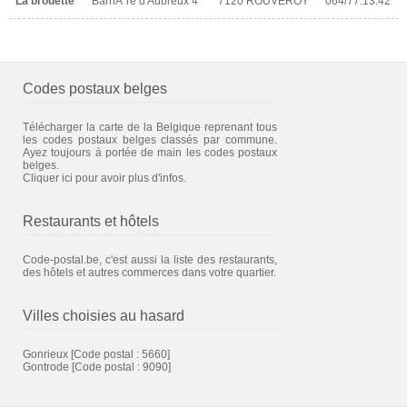
La brouette
BarriÃ¨re d'Aubreux 4
7120 ROUVEROY
064/77.13.42
Codes postaux belges
Télécharger la carte de la Belgique reprenant tous
les codes postaux belges classés par commune.
Ayez toujours à portée de main les codes postaux
belges.
Cliquer ici pour avoir plus d'infos.
Restaurants et hôtels
Code-postal.be, c'est aussi la liste des restaurants,
des hôtels et autres commerces dans votre quartier.
Villes choisies au hasard
Gonrieux
[Code postal : 5660]
Gontrode
[Code postal : 9090]