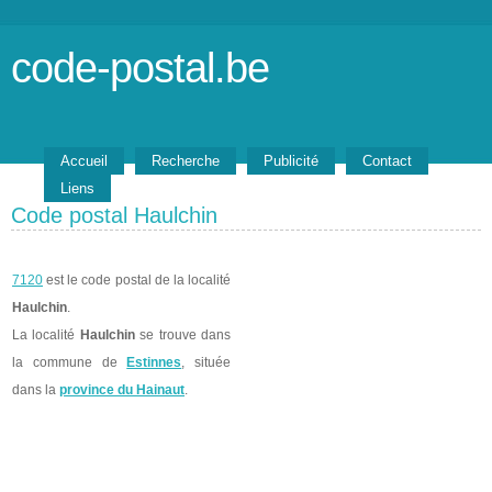
code-postal.be
Accueil
Recherche
Publicité
Contact
Liens
Code postal Haulchin
7120
est le code postal de la localité
Haulchin
.
La localité
Haulchin
se trouve dans
la commune de
Estinnes
, située
dans la
province du Hainaut
.