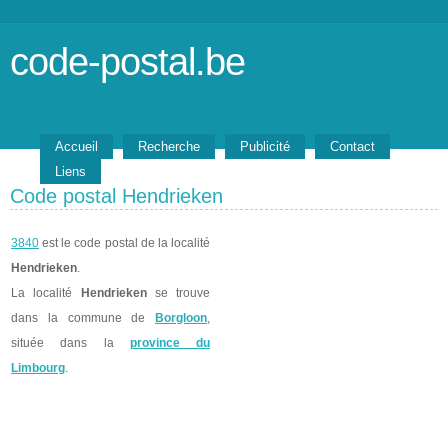
code-postal.be
Accueil
Recherche
Publicité
Contact
Liens
Code postal Hendrieken
3840
est le code postal de la localité
Hendrieken
.
La localité
Hendrieken
se trouve
dans la commune de
Borgloon
,
située dans la
province du
Limbourg
.