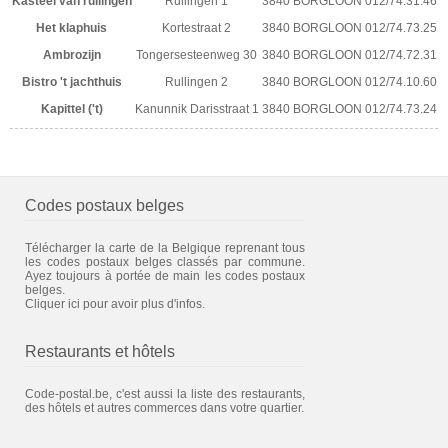
Kasteel van rullingen
Rullingen 1
3840 BORGLOON
012/74.31.46
Het klaphuis
Kortestraat 2
3840 BORGLOON
012/74.73.25
Ambrozijn
Tongersesteenweg 30
3840 BORGLOON
012/74.72.31
Bistro 't jachthuis
Rullingen 2
3840 BORGLOON
012/74.10.60
Kapittel ('t)
Kanunnik Darisstraat 1
3840 BORGLOON
012/74.73.24
Codes postaux belges
Télécharger la carte de la Belgique reprenant tous
les codes postaux belges classés par commune.
Ayez toujours à portée de main les codes postaux
belges.
Cliquer ici pour avoir plus d'infos.
Restaurants et hôtels
Code-postal.be, c'est aussi la liste des restaurants,
des hôtels et autres commerces dans votre quartier.