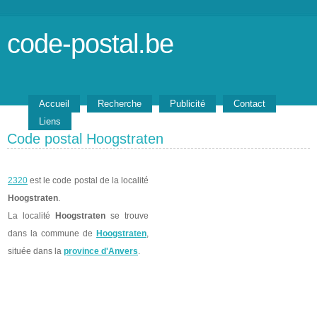
code-postal.be
Accueil
Recherche
Publicité
Contact
Liens
Code postal Hoogstraten
2320
est le code postal de la localité
Hoogstraten
.
La localité
Hoogstraten
se trouve
dans la commune de
Hoogstraten
,
située dans la
province d'Anvers
.