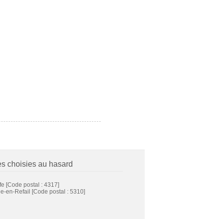
es choisies au hasard
fe
[Code postal : 4317]
e-en-Refail
[Code postal : 5310]