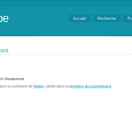
be
Accueil
Recherche
Pu
ont
lité
Houdemont
.
 dans la commune de
Habay
, située dans la
province du Luxembourg
.