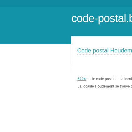
code-postal.
Code postal Houdem
6724
est le code postal de la loca
La localité
Houdemont
se trouve