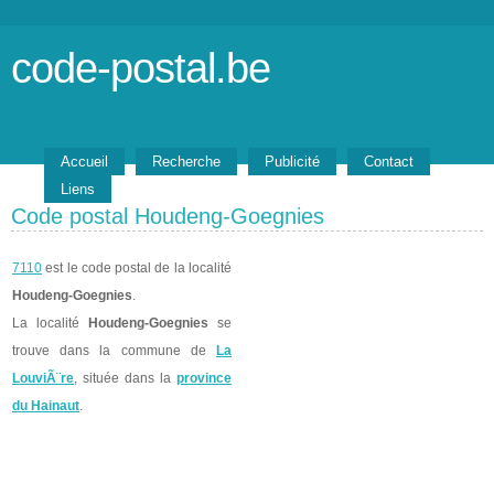
code-postal.be
Accueil
Recherche
Publicité
Contact
Liens
Code postal Houdeng-Goegnies
7110
est le code postal de la localité
Houdeng-Goegnies
.
La localité
Houdeng-Goegnies
se
trouve dans la commune de
La
LouviÃ¨re
, située dans la
province
du Hainaut
.