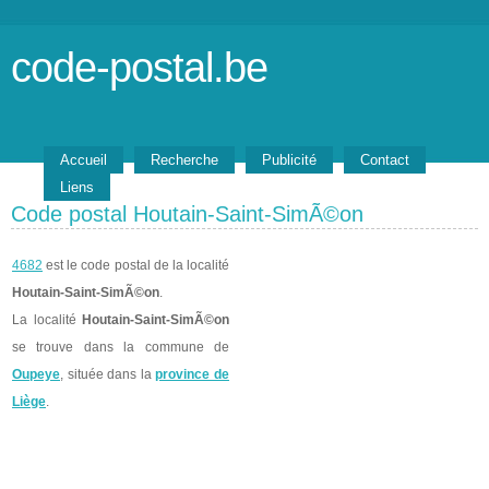
code-postal.be
Accueil
Recherche
Publicité
Contact
Liens
Code postal Houtain-Saint-SimÃ©on
4682
est le code postal de la localité
Houtain-Saint-SimÃ©on
.
La localité
Houtain-Saint-SimÃ©on
se trouve dans la commune de
Oupeye
, située dans la
province de
Liège
.