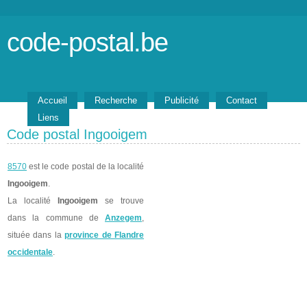
code-postal.be
Accueil
Recherche
Publicité
Contact
Liens
Code postal Ingooigem
8570
est le code postal de la localité
Ingooigem
.
La localité
Ingooigem
se trouve
dans la commune de
Anzegem
,
située dans la
province de Flandre
occidentale
.