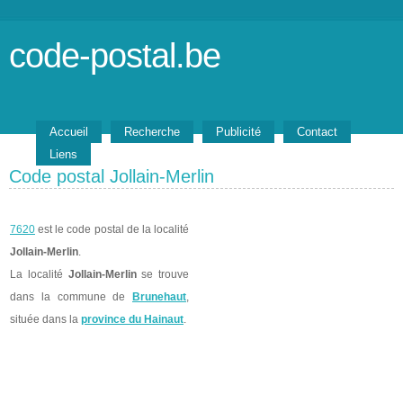
code-postal.be
Accueil
Recherche
Publicité
Contact
Liens
Code postal Jollain-Merlin
7620
est le code postal de la localité
Jollain-Merlin
.
La localité
Jollain-Merlin
se trouve
dans la commune de
Brunehaut
,
située dans la
province du Hainaut
.