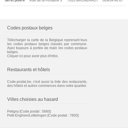
Sel et poivre
Rue de la Fontaine 3
7620 BRUNEHAUT
069/34.46.67
Codes postaux belges
Télécharger la carte de la Belgique reprenant tous
les codes postaux belges classés par commune.
Ayez toujours à portée de main les codes postaux
belges.
Cliquer ici pour avoir plus d'infos.
Restaurants et hôtels
Code-postal.be, c'est aussi la liste des restaurants,
des hôtels et autres commerces dans votre quartier.
Villes choisies au hasard
Petigny
[Code postal : 5660]
Petit-Enghien/Lettelingen
[Code postal : 7850]