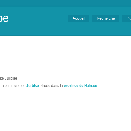
be
Accueil
Recherche
Pu
lité
Jurbise
.
s la commune de
Jurbise
, située dans la
province du Hainaut
.