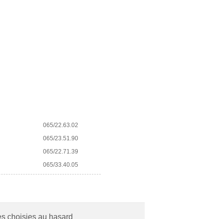
065/22.63.02
065/23.51.90
065/22.71.39
065/33.40.05
es choisies au hasard