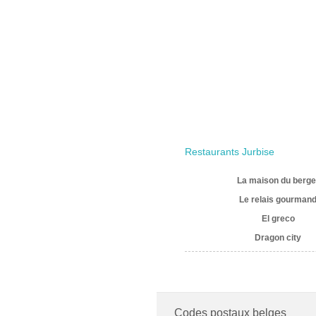
Restaurants Jurbise
La maison du berge
Le relais gourman
El greco
Dragon city
Codes postaux belges