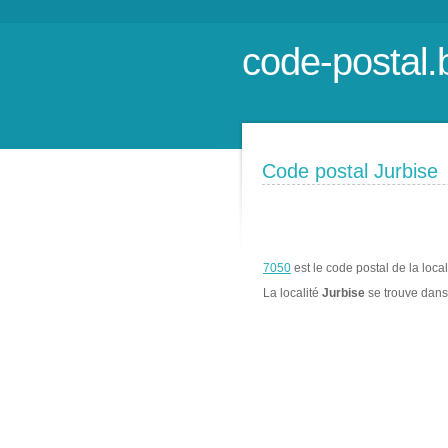
code-postal.
Code postal Jurbise
7050
est le code postal de la loca
La localité
Jurbise
se trouve dan