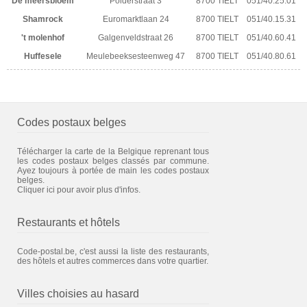
De meersbloem
Polderstraat 3
8700 TIELT
051/40.25.01
Shamrock
Euromarktlaan 24
8700 TIELT
051/40.15.31
't molenhof
Galgenveldstraat 26
8700 TIELT
051/40.60.41
Huffesele
Meulebeeksesteenweg 47
8700 TIELT
051/40.80.61
Codes postaux belges
Télécharger la carte de la Belgique reprenant tous
les codes postaux belges classés par commune.
Ayez toujours à portée de main les codes postaux
belges.
Cliquer ici pour avoir plus d'infos.
Restaurants et hôtels
Code-postal.be, c'est aussi la liste des restaurants,
des hôtels et autres commerces dans votre quartier.
Villes choisies au hasard