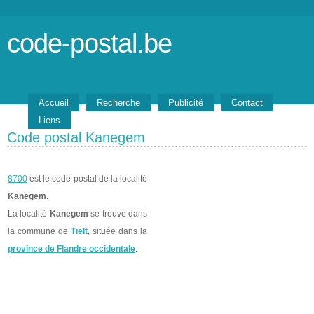
code-postal.be
Accueil
Recherche
Publicité
Contact
Liens
Code postal Kanegem
8700
est le code postal de la localité
Kanegem
.
La localité
Kanegem
se trouve dans
la commune de
Tielt
, située dans la
province de Flandre occidentale
.