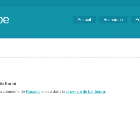
be
Accueil
Recherche
Pu
lité
Kermt
.
 la commune de
Hasselt
, située dans la
province du Limbourg
.