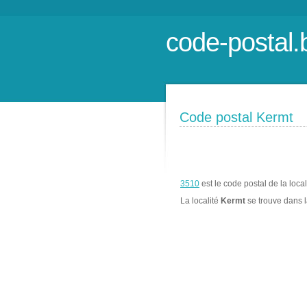
code-postal.
Code postal Kermt
3510
est le code postal de la loca
La localité
Kermt
se trouve dans