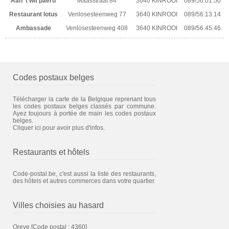
Aan 't wit paerd
Maasstraat 84
3640 KINROOI
089/56.01.50
Restaurant lotus
Venlosesteenweg 77
3640 KINROOI
089/56.13.14
Ambassade
Venlosesteenweg 408
3640 KINROOI
089/56.45.46
Codes postaux belges
Télécharger la carte de la Belgique reprenant tous
les codes postaux belges classés par commune.
Ayez toujours à portée de main les codes postaux
belges.
Cliquer ici pour avoir plus d'infos.
Restaurants et hôtels
Code-postal.be, c'est aussi la liste des restaurants,
des hôtels et autres commerces dans votre quartier.
Villes choisies au hasard
Oreye
[Code postal : 4360]