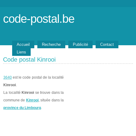
code-postal.be
Accueil
Recherche
Publicité
Contact
Liens
Code postal Kinrooi
3640
est le code postal de la localité
Kinrooi
.
La localité
Kinrooi
se trouve dans la
commune de
Kinrooi
, située dans la
province du Limbourg
.