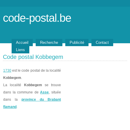
code-postal.be
Accueil
Recherche
Publicité
Contact
Liens
Code postal Kobbegem
1730
est le code postal de la localité
Kobbegem
.
La localité
Kobbegem
se trouve
dans la commune de
Asse
, située
dans la
province du Brabant
flamand
.