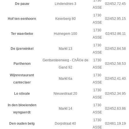
1730
De pauw
Lindendries 3
02/452.72.45
ASSE
1730
Hof ten eenhoorn
Keierberg 80
02/452.95.15
ASSE
1730
Ter waerbeke
Huinegem 100
02/452.86.11
ASSE
1730
De ijzerwinkel
Markt 13
02/452.84.58
ASSE
Gentsesteenweg - ChÃ©e de
1730
Parthenon
02/452.58.53
Gand 92
ASSE
Wijnrestaurant
1730
Markt 6a
02/452.41.40
canteclaer
ASSE
1730
Lo stivale
Nieuwstraat 20
02/452.34.95
ASSE
In den bloeienden
1730
Markt 14
02/452.63.86
wyngaerdt
ASSE
1730
Den ouden belg
Dorpstraat 40
02/461.19.19
ASSE