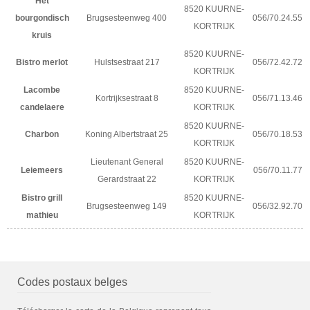
Het
8520 KUURNE-
bourgondisch
Brugsesteenweg 400
056/70.24.55
KORTRIJK
kruis
8520 KUURNE-
Bistro merlot
Hulstsestraat 217
056/72.42.72
KORTRIJK
Lacombe
8520 KUURNE-
Kortrijksestraat 8
056/71.13.46
candelaere
KORTRIJK
8520 KUURNE-
Charbon
Koning Albertstraat 25
056/70.18.53
KORTRIJK
Lieutenant General
8520 KUURNE-
Leiemeers
056/70.11.77
Gerardstraat 22
KORTRIJK
Bistro grill
8520 KUURNE-
Brugsesteenweg 149
056/32.92.70
mathieu
KORTRIJK
Codes postaux belges