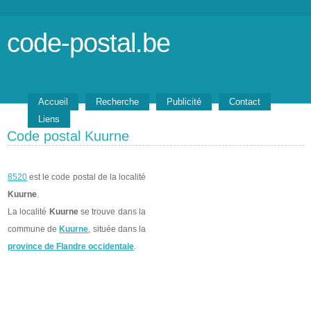
code-postal.be
Accueil
Recherche
Publicité
Contact
Liens
Code postal Kuurne
8520
est le code postal de la localité
Kuurne
.
La localité
Kuurne
se trouve dans la
commune de
Kuurne
, située dans la
province de Flandre occidentale
.