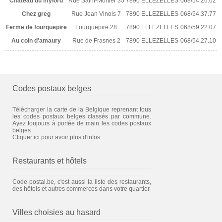
Chateau du mylord
Rue Saint-Mortier 35
7890 ELLEZELLES
068/54.26.02
Chez greg
Rue Jean Vinois 7
7890 ELLEZELLES
068/54.37.77
Ferme de fourquepire
Fourquepire 28
7890 ELLEZELLES
068/59.22.07
Au coin d'amaury
Rue de Frasnes 2
7890 ELLEZELLES
068/54.27.10
Codes postaux belges
Télécharger la carte de la Belgique reprenant tous
les codes postaux belges classés par commune.
Ayez toujours à portée de main les codes postaux
belges.
Cliquer ici pour avoir plus d'infos.
Restaurants et hôtels
Code-postal.be, c'est aussi la liste des restaurants,
des hôtels et autres commerces dans votre quartier.
Villes choisies au hasard