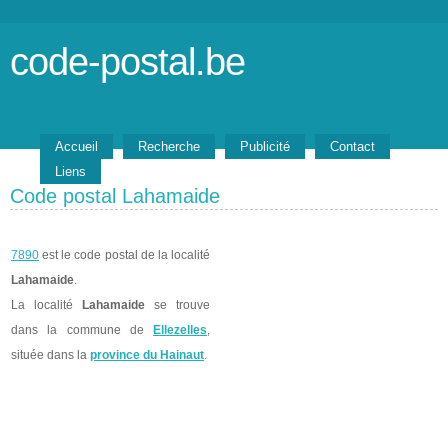
code-postal.be
Accueil
Recherche
Publicité
Contact
Liens
Code postal Lahamaide
7890
est le code postal de la localité
Lahamaide
.
La localité
Lahamaide
se trouve
dans la commune de
Ellezelles
,
située dans la
province du Hainaut
.