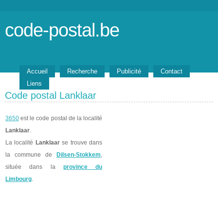
code-postal.be
Accueil
Recherche
Publicité
Contact
Liens
Code postal Lanklaar
3650
est le code postal de la localité
Lanklaar
.
La localité
Lanklaar
se trouve dans
la commune de
Dilsen-Stokkem
,
située dans la
province du
Limbourg
.