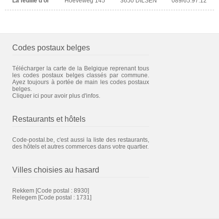
La feuille d'or
Hoeveweg 145
3650 DILSEN
089/65.97.12
Codes postaux belges
Télécharger la carte de la Belgique reprenant tous
les codes postaux belges classés par commune.
Ayez toujours à portée de main les codes postaux
belges.
Cliquer ici pour avoir plus d'infos.
Restaurants et hôtels
Code-postal.be, c'est aussi la liste des restaurants,
des hôtels et autres commerces dans votre quartier.
Villes choisies au hasard
Rekkem
[Code postal : 8930]
Relegem
[Code postal : 1731]