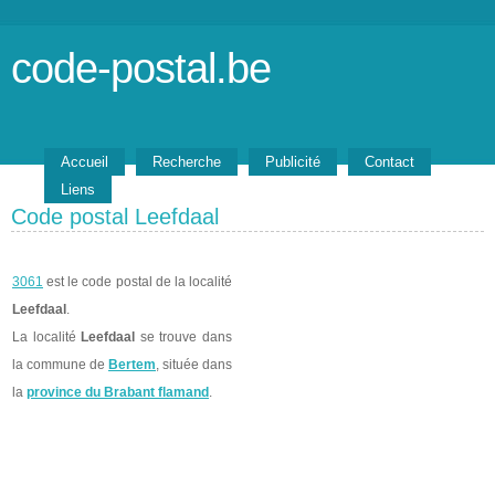
code-postal.be
Accueil
Recherche
Publicité
Contact
Liens
Code postal Leefdaal
3061
est le code postal de la localité
Leefdaal
.
La localité
Leefdaal
se trouve dans
la commune de
Bertem
, située dans
la
province du Brabant flamand
.