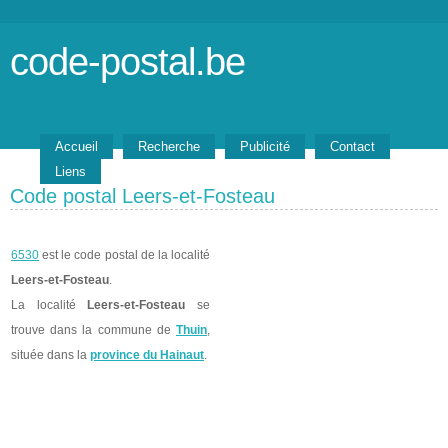
code-postal.be
Accueil
Recherche
Publicité
Contact
Liens
Code postal Leers-et-Fosteau
6530
est le code postal de la localité
Leers-et-Fosteau
.
La localité
Leers-et-Fosteau
se
trouve dans la commune de
Thuin
,
située dans la
province du Hainaut
.