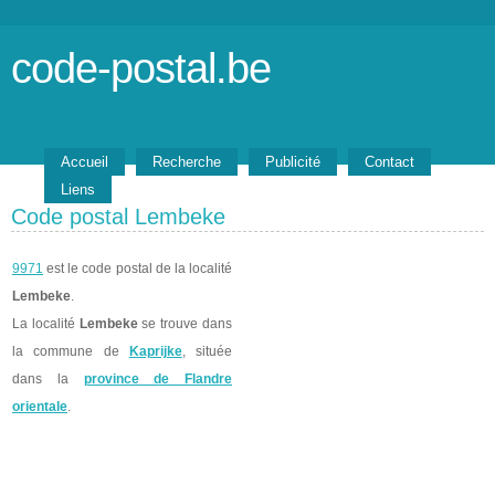
code-postal.be
Accueil
Recherche
Publicité
Contact
Liens
Code postal Lembeke
9971
est le code postal de la localité
Lembeke
.
La localité
Lembeke
se trouve dans
la commune de
Kaprijke
, située
dans la
province de Flandre
orientale
.