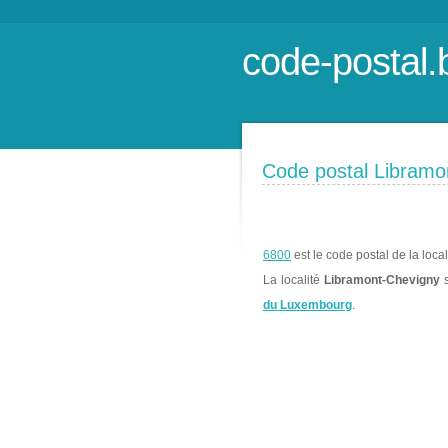
code-postal.
Code postal Libramo
6800
est le code postal de la loca
La localité
Libramont-Chevigny
s
du Luxembourg
.