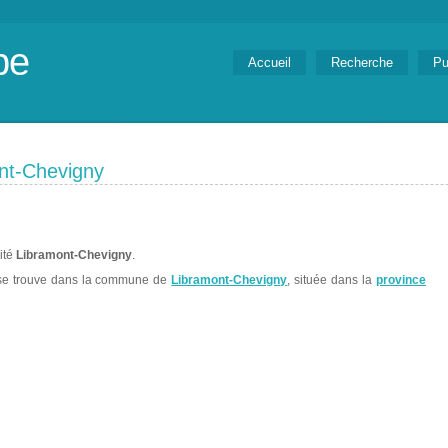
be
Accueil
Recherche
Pu
nt-Chevigny
lité
Libramont-Chevigny
.
e trouve dans la commune de
Libramont-Chevigny
, située dans la
province