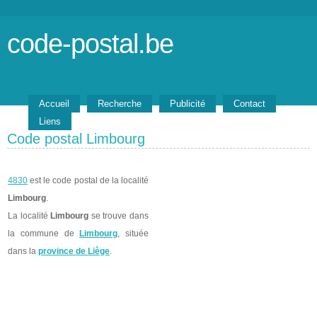
code-postal.be
Accueil
Recherche
Publicité
Contact
Liens
Code postal Limbourg
4830
est le code postal de la localité
Limbourg
.
La localité
Limbourg
se trouve dans
la commune de
Limbourg
, située
dans la
province de Liège
.