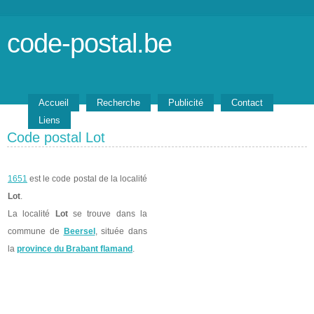
code-postal.be
Accueil
Recherche
Publicité
Contact
Liens
Code postal Lot
1651
est le code postal de la localité
Lot
.
La localité
Lot
se trouve dans la
commune de
Beersel
, située dans
la
province du Brabant flamand
.