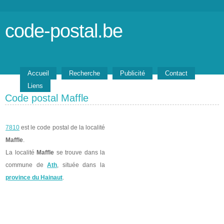
code-postal.be
Accueil
Recherche
Publicité
Contact
Liens
Code postal Maffle
7810
est le code postal de la localité
Maffle
.
La localité
Maffle
se trouve dans la
commune de
Ath
, située dans la
province du Hainaut
.