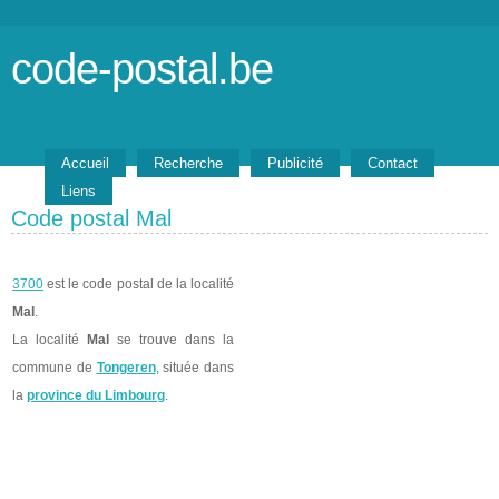
code-postal.be
Accueil
Recherche
Publicité
Contact
Liens
Code postal Mal
3700
est le code postal de la localité
Mal
.
La localité
Mal
se trouve dans la
commune de
Tongeren
, située dans
la
province du Limbourg
.