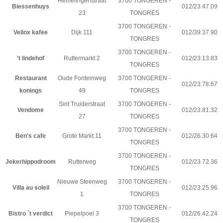
Hemelingenstraat
3700 TONGEREN -
Biessenhuys
012/23.47.09
23
TONGRES
3700 TONGEREN -
Velinx kafee
Dijk 111
012/39.37.90
TONGRES
3700 TONGEREN -
't lindehof
Ruttermarkt 2
012/23.13.83
TONGRES
Restaurant
Oude Fonteinweg
3700 TONGEREN -
012/23.78.67
konings
49
TONGRES
Sint Truiderstraat
3700 TONGEREN -
Vendome
012/23.81.32
27
TONGRES
3700 TONGEREN -
Ben's cafe
Grote Markt 11
012/26.30.64
TONGRES
3700 TONGEREN -
Jekerhippodroom
Rutterweg
012/23.72.36
TONGRES
Nieuwe Steenweg
3700 TONGEREN -
Villa au soleil
012/23.25.96
1
TONGRES
3700 TONGEREN -
Bistro `t verdict
Piepelpoel 3
012/26.42.24
TONGRES