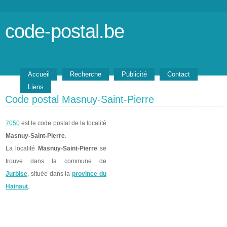
code-postal.be
Accueil
Recherche
Publicité
Contact
Liens
Code postal Masnuy-Saint-Pierre
7050
est le code postal de la localité
Masnuy-Saint-Pierre
.
La localité
Masnuy-Saint-Pierre
se
trouve dans la commune de
Jurbise
, située dans la
province du
Hainaut
.