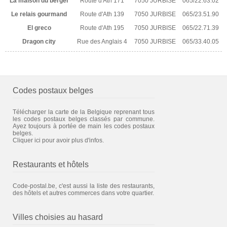
La maison du berger
Route d'Ath 171
7050 JURBISE
065/22.63.02
Le relais gourmand
Route d'Ath 139
7050 JURBISE
065/23.51.90
El greco
Route d'Ath 195
7050 JURBISE
065/22.71.39
Dragon city
Rue des Anglais 4
7050 JURBISE
065/33.40.05
Codes postaux belges
Télécharger la carte de la Belgique reprenant tous
les codes postaux belges classés par commune.
Ayez toujours à portée de main les codes postaux
belges.
Cliquer ici pour avoir plus d'infos.
Restaurants et hôtels
Code-postal.be, c'est aussi la liste des restaurants,
des hôtels et autres commerces dans votre quartier.
Villes choisies au hasard