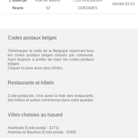
L'auberge
Rue de Wavrin
7110 HOUDENG-
064/84.93.03
fleurie
32
GOEGNIES
Codes postaux belges
Télécharger la carte de la Belgique reprenant tous
les codes postaux belges classés par commune.
Ayez toujours à portée de main les codes postaux
belges.
Cliquer ici pour avoir plus d'infos.
Restaurants et hôtels
Code-postal.be, c'est aussi la liste des restaurants,
des hôtels et autres commerces dans votre quartier.
Villes choisies au hasard
Averbode
[Code postal : 3271]
Avernas-le-Bauduin
[Code postal : 4280]