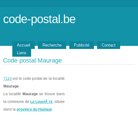
code-postal.be
Accueil
Recherche
Publicité
Contact
Liens
Code postal Maurage
7110
est le code postal de la localité
Maurage
.
La localité
Maurage
se trouve dans
la commune de
La LouviÃ¨re
, située
dans la
province du Hainaut
.