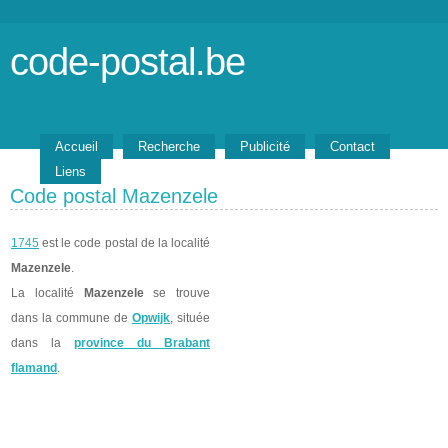
code-postal.be
Accueil
Recherche
Publicité
Contact
Liens
Code postal Mazenzele
1745
est le code postal de la localité
Mazenzele
.
La localité
Mazenzele
se trouve
dans la commune de
Opwijk
, située
dans la
province du Brabant
flamand
.