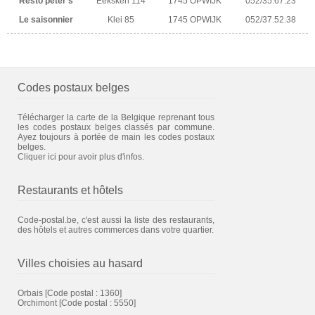
Resto peter's
Eeksken 114
1745 OPWIJK
052/35.67.23
Le saisonnier
Klei 85
1745 OPWIJK
052/37.52.38
Codes postaux belges
Télécharger la carte de la Belgique reprenant tous
les codes postaux belges classés par commune.
Ayez toujours à portée de main les codes postaux
belges.
Cliquer ici pour avoir plus d'infos.
Restaurants et hôtels
Code-postal.be, c'est aussi la liste des restaurants,
des hôtels et autres commerces dans votre quartier.
Villes choisies au hasard
Orbais
[Code postal : 1360]
Orchimont
[Code postal : 5550]