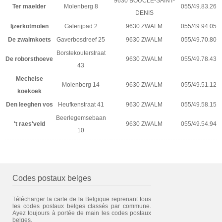
9630 BOUCLE-SAINT-
Ter maelder
Molenberg 8
055/49.83.26
DENIS
Ijzerkotmolen
Galerijpad 2
9630 ZWALM
055/49.94.05
De zwalmkoets
Gaverbosdreef 25
9630 ZWALM
055/49.70.80
Borstekouterstraat
De roborsthoeve
9630 ZWALM
055/49.78.43
43
Mechelse
Molenberg 14
9630 ZWALM
055/49.51.12
koekoek
Den leeghen vos
Heufkenstraat 41
9630 ZWALM
055/49.58.15
Beerlegemsebaan
't raes'veld
9630 ZWALM
055/49.54.94
10
Codes postaux belges
Télécharger la carte de la Belgique reprenant tous
les codes postaux belges classés par commune.
Ayez toujours à portée de main les codes postaux
belges.