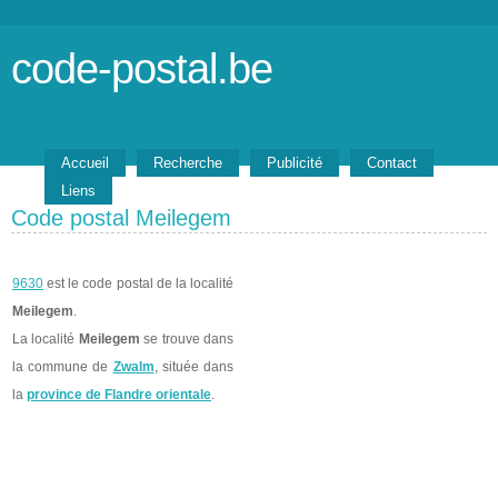
code-postal.be
Accueil
Recherche
Publicité
Contact
Liens
Code postal Meilegem
9630
est le code postal de la localité
Meilegem
.
La localité
Meilegem
se trouve dans
la commune de
Zwalm
, située dans
la
province de Flandre orientale
.