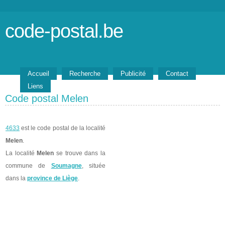
code-postal.be
Accueil
Recherche
Publicité
Contact
Liens
Code postal Melen
4633
est le code postal de la localité
Melen
.
La localité
Melen
se trouve dans la
commune de
Soumagne
, située
dans la
province de Liège
.